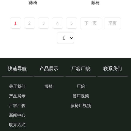
藤椅
藤椅
1
2
3
4
5
下一页
尾页
快速导航
产品展示
厂容厂貌
联系我们
关于我们
藤椅
厂貌
产品展示
管厂视频
厂容厂貌
藤椅厂视频
新闻中心
联系方式