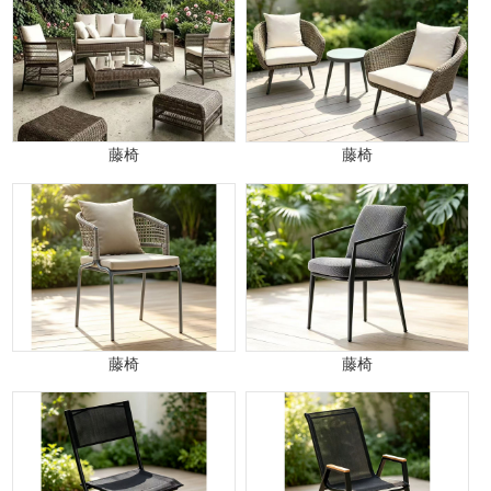
藤椅
藤椅
藤椅
藤椅